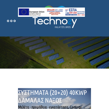
ΔΙΑΣΥΝΔΕΔΕΜΕΝΑ
ΦΩΤΟΒΟΛΤΑΪΚΑ ΟΜΟΡΑ
ΣΥΣΤΗΜΑΤΑ (20+20) 40KWP
ΔΑΜΑΛΑΣ ΝΑΞΟΣ
Μελέτη - προμήθεια - εγκατάσταση, Conergy